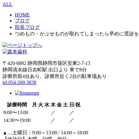
ALL
HOME
ブログ
院長ブログ
つめもの・かぶせものが取れてしまったら早めに受診を
〒420-0882 静岡県静岡市葵区安東2-7-13
静岡清水線日吉町駅 出口より 車で8分
診療所前4台あり、診療所近く2台の駐車場あり
tel.054-200-3838
診療時間
月
火
水
木
金
土
日/祝
9:00〜13:00
／
／
14:30〜19:00
／
／
▲
…土曜日：9:00～13:00 / 14:00～18:00