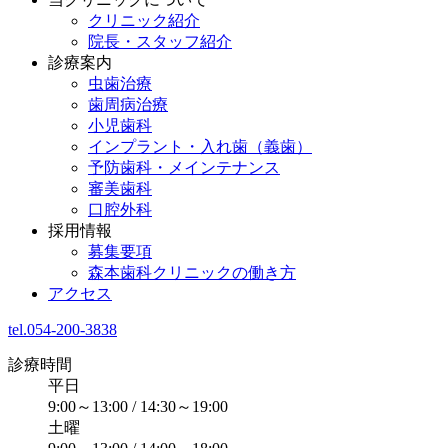
クリニック紹介
院長・スタッフ紹介
診療案内
虫歯治療
歯周病治療
小児歯科
インプラント・入れ歯（義歯）
予防歯科・メインテナンス
審美歯科
口腔外科
採用情報
募集要項
森本歯科クリニックの働き方
アクセス
tel.054-200-3838
診療時間
平日
9:00～13:00 / 14:30～19:00
土曜